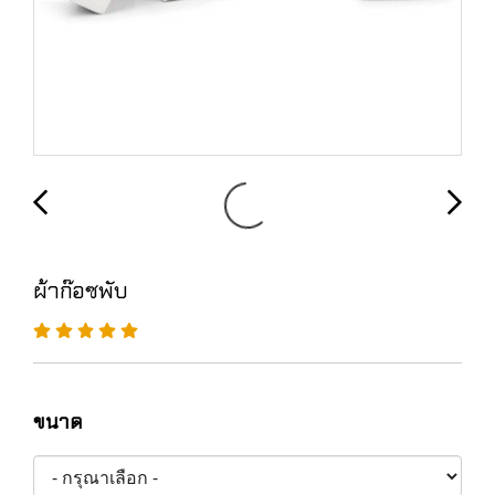
ผ้าก๊อซพับ
ขนาด