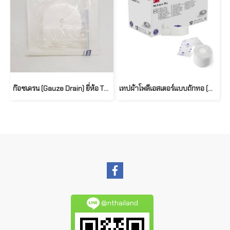
ก๊อซเดรน (Gauze Drain) ยี่ห้อ THAI GAUZE
เทปผ้าโพลีเอสเตอร์เเบบถักทอ (Multipore Dry Surgical Tape) ยี่ห้อ 3M
@nthailand