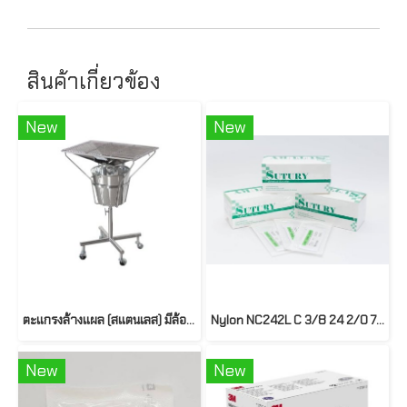
สินค้าเกี่ยวข้อง
New
New
ตะแกรงล้างแผล (สแตนเลส) มีล้อเลื่อนพร้อมฝาครอบ PP133
Nylon NC242L C 3/8 24 2/0 75cm. ยี่ห้อ SUTURY (1doz/box)
New
New