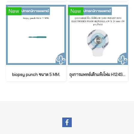
New
New
biopsy punch ขนาด 5 MM.
ถุงการแพทย์เด็กแห้งโฟม H124SG INFANT ECG ELECTRODES FOAM (KENDALL)(30 X 24 mm) (50 pcs./Pack)