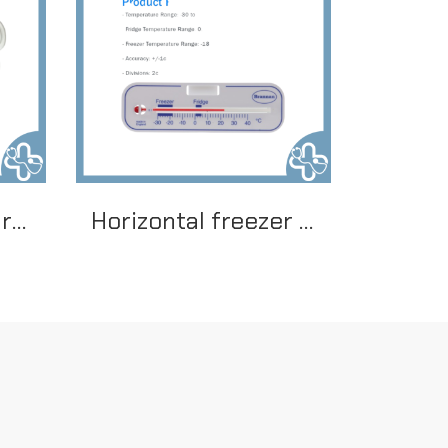
fridge freezer alarm thermometer
Horizontal freezer thermometer