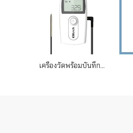
เครื่องวัดพร้อมบันทึกค่าอุณหภูมิและความชื้นสัมพัทธ์ รุ่น RC-4HC